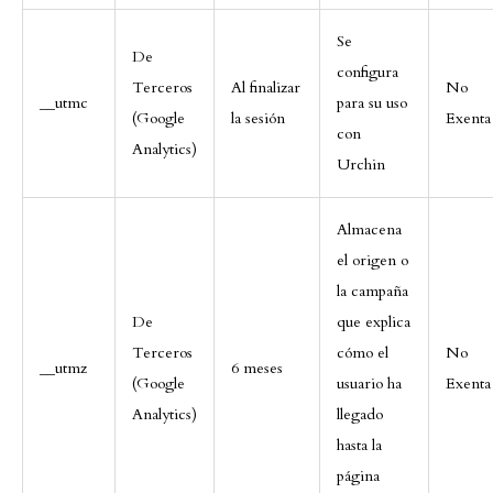
Se
De
configura
Terceros
Al finalizar
No
__utmc
para su uso
(Google
la sesión
Exenta
con
Analytics)
Urchin
Almacena
el origen o
la campaña
De
que explica
Terceros
cómo el
No
__utmz
6 meses
(Google
usuario ha
Exenta
Analytics)
llegado
hasta la
página