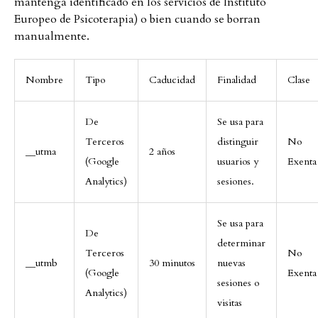
mantenga identificado en los servicios de Instituto
Europeo de Psicoterapia) o bien cuando se borran
manualmente.
Nombre
Tipo
Caducidad
Finalidad
Clase
De
Se usa para
Terceros
distinguir
No
__utma
2 años
(Google
usuarios y
Exenta
Analytics)
sesiones.
Se usa para
De
determinar
Terceros
No
__utmb
30 minutos
nuevas
(Google
Exenta
sesiones o
Analytics)
visitas