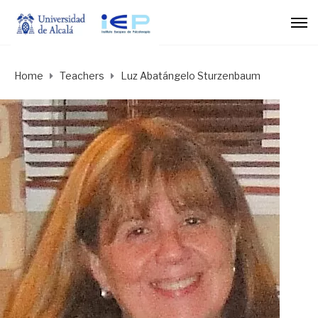
Home
Teachers
Luz Abatángelo Sturzenbaum