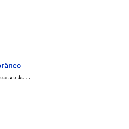
poráneo
ectan a todos
…