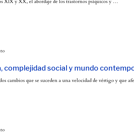
s XIX y XX, el abordaje de los trastornos psíquicos y
…
uto
ca, complejidad social y mundo contem
os cambios que se suceden a una velocidad de vértigo y que af
uto